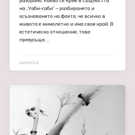
разбрано. Какво се крие в същността
на „Уаби-саби” – разбирането и
осъзнаването на факта, че всичко в
живота е мимолетно и има своя край. В
естетическо отношение, това
превръща …
04/05/2018