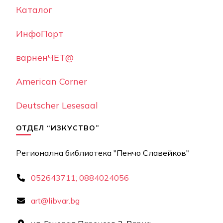
Каталог
ИнфоПорт
варненЧЕТ@
American Corner
Deutscher Lesesaal
ОТДЕЛ “ИЗКУСТВО”
Регионална библиотека "Пенчо Славейков"
052643711; 0884024056
art@libvar.bg