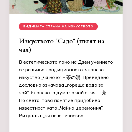
ВИДИМАТА СТРАНА НА ИЗКУСТВОТО
Изкуството "Садо" (пътят на
чая)
В естетическото лоно на Дзен учението
се развива традиционното японско
изкуство „чя но ю” – 茶の湯. Преведено
дословно означава „гореща вода за
чай”. Японската дума за чай е „чя” – 茶.
По света това понятие придобива
известност като „Чайна церемония”.
Ритуалът „чя но ю” изисква …