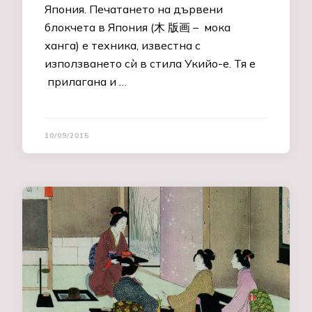
Япония. Печатането на дървени
блокчета в Япония (木 版画 – мока
ханга) е техника, известна с
използването сѝ в стила Укийо-е. Тя е
прилагана и …
10/09/2015