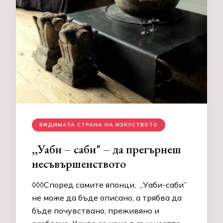
ВИДИМАТА СТРАНА НА ИЗКУСТВОТО
,,Уаби – саби" – да прегърнеш
несъвършенството
◊◊◊Според самите японци, „Уаби-саби”
не може да бъде описано, а трябва да
бъде почувствано, преживяно и