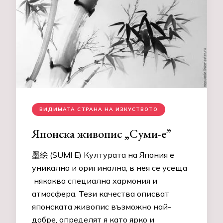
ВИДИМАТА СТРАНА НА ИЗКУСТВОТО
Японска живопис „Суми-е”
墨絵 (SUMI E) Културата на Япония е
уникална и оригинална, в нея се усеща
някаква специална хармония и
атмосфера. Тези качества описват
японската живопис възможно най-
добре, определят я като ярко и