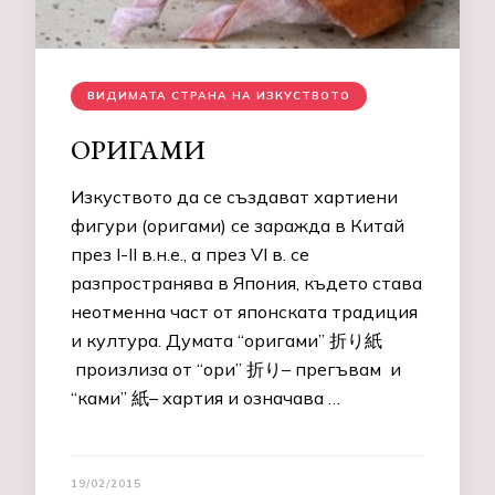
ВИДИМАТА СТРАНА НА ИЗКУСТВОТО
ОРИГАМИ
Изкуството да се създават хартиени
фигури (оригами) се заражда в Китай
през I-II в.н.е., а през VI в. се
разпространява в Япония, където става
неотменна част от японската традиция
и култура. Думата “оригами” 折り紙
произлиза от “ори” 折り– прегъвам и
“ками” 紙– хартия и означава …
19/02/2015