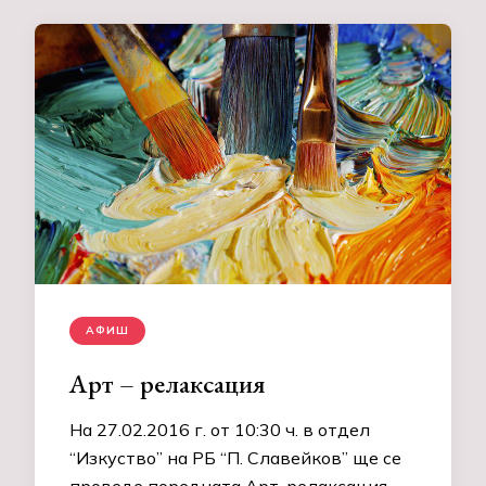
АФИШ
Арт – релаксация
На 27.02.2016 г. от 10:30 ч. в отдел
“Изкуство” на РБ “П. Славейков” ще се
проведе поредната Арт-релаксация