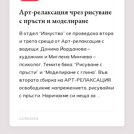
Арт-релаксация чрез рисуване
с пръсти и моделиране
В отдел “Изкуство” се проведоха втора
и трета среща от Арт-релаксация с
водещи: Доника Йорданова –
художник и Миглена Минчева –
психолог. Темите бяха: “Рисуване с
пръсти” и “Моделиране с глина”. Във
втората сбирка на АРТ-РЕЛАКСАЦИЯ
освободихме напрежението, рисувайки
с пръсти. Наричахме си неща за …
11/03/2016