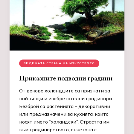
ВИДИМАТА СТРАНА НА ИЗКУСТВОТО
Приказните подводни градини
От векове холандците са признати за
най-вещи и изобретателни градинари.
Безброй са растенията – декоративни
или предназначени за кухнята, които
носят името “холандски”. Страстта им
към градинарството, съчетана с