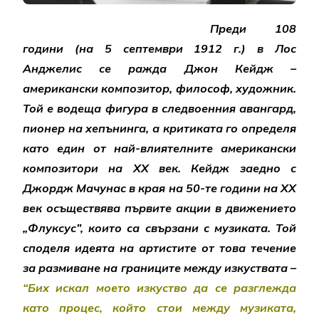
Преди 108
години (на 5 септември 1912 г.) в Лос
Анджелис се ражда Джон Кейдж –
американски композитор, философ, художник.
Той е водеща фигура в следвоенния авангард,
пионер на хепънинга, а критиката го определя
като един от най-влиятелните американски
композитори на ХХ век. Кейдж заедно с
Джордж Мачунас в края на 50-те години на ХХ
век осъществява първите акции в движението
„Флуксус”, които са свързани с музиката. Той
споделя идеята на артистите от това течение
за размиване на границите между изкуствата –
“Бих искал моето изкуство да се разглежда
като процес, който стои между музиката,