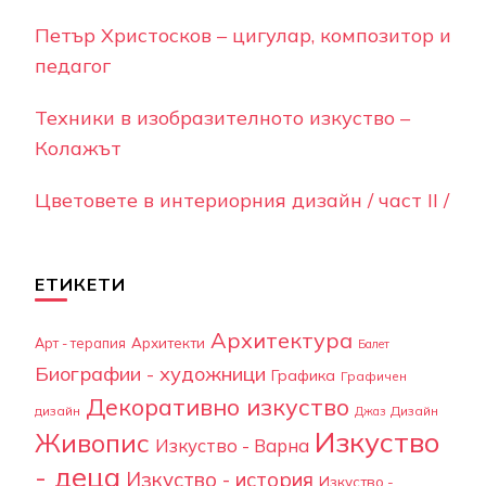
Петър Христосков – цигулар, композитор и
педагог
Техники в изобразителното изкуство –
Колажът
Цветовете в интериорния дизайн / част II /
ЕТИКЕТИ
Архитектура
Арт - терапия
Архитекти
Балет
Биографии - художници
Графика
Графичен
Декоративно изкуство
дизайн
Дизайн
Джаз
Изкуство
Живопис
Изкуство - Варна
- деца
Изкуство - история
Изкуство -