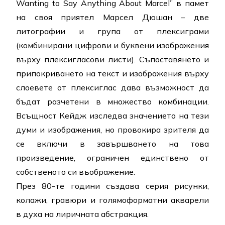
Wanting to Say Anything About Marcel” в памет
на своя приятел Марсел Дюшан – две
литографии и група от плексиграми
(комбинирани цифрови и буквени изображения
върху плексигласови листи). Съпоставянето и
припокриването на текст и изображения върху
слоевете от плексиглас дава възможност да
бъдат разчетени в множество комбинации.
Всъщност Кейдж изследва значението на тези
думи и изображения, но провокира зрителя да
се включи в завършването на това
произведение, ограничен единствено от
собственото си въображение.
През 80-те години създава серия рисунки,
колажи, гравюри и голямоформатни акварели
в духа на лиричната абстракция.