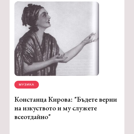
МУЗИКА
Констанца Кирова: "Бъдете верни
на изкуството и му служете
всеотдайно"