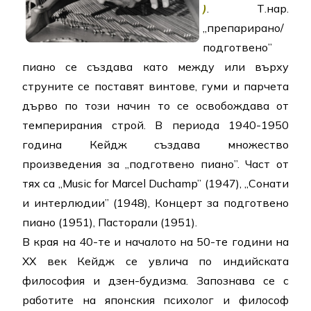
)
. Т.нар.
„препарирано/
подготвено”
пиано се създава като между или върху
струните се поставят винтове, гуми и парчета
дърво по този начин то се освобождава от
темперирания строй. В периода 1940-1950
година Кейдж създава множество
произведения за „подготвено пиано”. Част от
тях са „Music for Marcel Duchamp” (1947), „Сонати
и интерлюдии” (1948), Концерт за подготвено
пиано (1951), Пасторали (1951).
В края на 40-те и началото на 50-те години на
ХХ век Кейдж се увлича по индийската
философия и дзен-будизма. Запознава се с
работите на японския психолог и философ