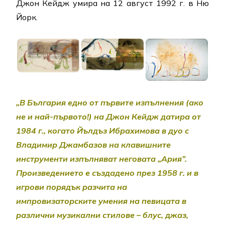
Джон Кейдж умира на 12 август 1992 г. в Ню
Йорк.
„В България едно от първите изпълнения (ако
не и най-първото!) на Джон Кейдж датира от
1984 г., когато Йълдъз Ибрахимова в дуо с
Владимир Джамбазов на клавишните
инструменти изпълняват неговата „Ария”.
Произведението е създадено през 1958 г. и в
игрови порядък разчита на
импровизаторските умения на певицата в
различни музикални стилове – блус, джаз,