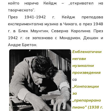
който нарича Кейдж – „откривател на
творческото”.
През 1941-1942 г. Кейдж преподава
експериментална музика в Чикаго, а през 1948
г. в Блек Маунтин, Северна Каролина. През
1942 г. се запознава с Мондриан, Дюшан и
Андре Бретон.
Емблематични
негови
музикални
произведения
са
„Композиции
за
„препарирано
пиано” (1938 г.