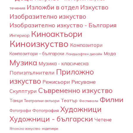
Изложби в отдел Изкуство
течения
Изобразително изкуство
Изобразително изкуство - България
Киноактьори
Интериор
Киноизкуство
Композитори
Композитори – български
Мода
Ландшафтен дизайн
Музика
Музика - класическа
Приложно
Попизпълнители
изкуство
Рисуване
Режисьори
Съвременно изкуство
Скулптури
Филми
Танци
Театър
Театрални актьори
Фестивали
Художници
Фотография
Фотографи
Художници - български
Четене
Японско изкуство
моделиери