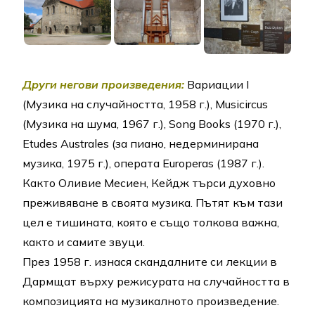
Други негови произведения:
Вариации I
(Музика на случайността, 1958 г.), Musicircus
(Музика на шума, 1967 г.), Song Books (1970 г.),
Etudes Australes (за пиано, недерминирана
музика, 1975 г.), операта Europeras (1987 г.).
Както Оливие Месиен, Кейдж търси духовно
преживяване в своята музика. Пътят към тази
цел е тишината, която е също толкова важна,
както и самите звуци.
През 1958 г. изнася скандалните си лекции в
Дармщат върху режисурата на случайността в
композицията на музикалното произведение.