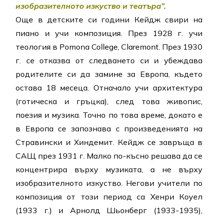
изобразителното изкуство и театъра”.
Още в детските си години Кейдж свири на
пиано и учи композиция. През 1928 г. учи
теология в Pomona College, Claremont. През 1930
г. се отказва от следването си и убеждава
родителите си да замине за Европа, където
остава 18 месеца. Отначало учи архитектура
(готическа и гръцка), след това живопис,
поезия и музика. Точно по това време, докато е
в Европа се запознава с произведенията на
Стравински и Хиндемит. Кейдж се завръща в
САЩ през 1931 г. Малко по-късно решава да се
концентрира върху музиката, а не върху
изобразителното изкуство. Негови учители по
композиция от този период са Хенри Коуел
(1933 г.) и Арнолд Шьонберг (1933-1935),