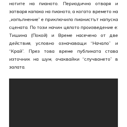
нотите на пианото. Периодично отваря и
затваря капака на пианото, а когато времето на
„изпълнение” е приключило пианистът напуска
сцената. По този начин цялото произведение е:
Тишина (Покой) и Време насечено от две
действия, условно означаващи “Начало” и
“Край”. През това време публиката става
източник на шум, очаквайки “случването” в
залата.