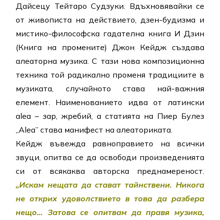
Дайсецу Тейтаро Судзуки. Вдъхновявайки се
от живописта на действието, дзен-будизма и
мистико-философска гадателна книга И Дзин
(Книга на промените) Джон Кейдж създава
алеаторна музика. С тази нова композиционна
техника той радикално променя традициите в
музиката, случайното става най-важния
елемент. Наименованието идва от латински
alea – зар, жребий, а статията на Пиер Булез
„Alea” става манифест на алеаториката.
Кейдж въвежда равноправието на всички
звуци, опитва се да освободи произведенията
си от всякаква авторска преднамереност.
„Искам нещата да стават тайнствени. Никога
не открих удоволствието в това да разбера
нещо… Затова се опитвам да правя музика,