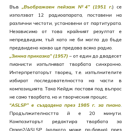
Във
„Въображаем пейзаж №4” (1951 г.
) се
използват 12 радиоапарата, поставени на
различни честоти, установени от партитурата.
Независимо от това крайният резултат е
непредвидим, тъй като не би могло да бъде
предвидено какво ще предава всяко радио.
„Зимна приказка” (1957)
– от един до двадесет
пианисти изпълняват творбата синхронно.
Интерпретаторът творец, т.е. изпълнителите
избират последователността на части в
композицията. Така Кейдж поставя под въпрос
не само творбата, но и творческия процес.
“ASLSP” е създадена през 1985 г. за пиано
.
Продължителността й е 20 минути.
Композиторът редактира творбата за
Organ2/ASLSP (колкото може по-бавно) през