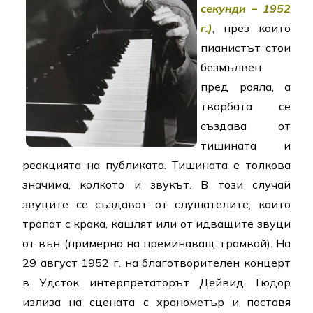
секунди – 1952
г.
)
, през които
пианистът стои
безмълвен
пред рояла, а
творбата се
създава от
тишината и
реакцията на публиката. Тишината е толкова
значима, колкото и звукът. В този случай
звуците се създават от слушателите, които
тропат с крака, кашлят или от идващите звуци
от вън (примерно на преминаващ трамвай). На
29 август 1952 г. на благотворителен концерт
в Удсток интерпретаторът Дейвид Тюдор
излиза на сцената с хронометър и поставя