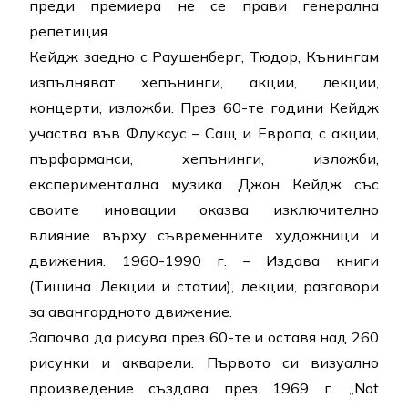
преди премиера не се прави генерална
репетиция.
Кейдж заедно с Раушенберг, Тюдор, Кънингам
изпълняват хепънинги, акции, лекции,
концерти, изложби. През 60-те години Кейдж
участва във Флуксус – Сащ и Европа, с акции,
пърформанси, хепънинги, изложби,
експериментална музика. Джон Кейдж със
своите иновации оказва изключително
влияние върху съвременните художници и
движения. 1960-1990 г. – Издава книги
(Тишина. Лекции и статии), лекции, разговори
за авангардното движение.
Започва да рисува през 60-те и оставя над 260
рисунки и акварели. Първото си визуално
произведение създава през 1969 г. „Not