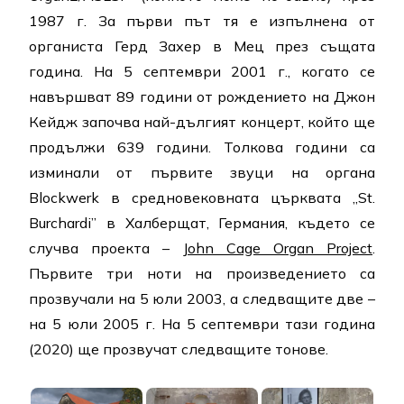
1987 г. За първи път тя е изпълнена от
органиста Герд Захер в Мец през същата
година. На 5 септември 2001 г., когато се
навършват 89 години от рождението на Джон
Кейдж започва най-дългият концерт, който ще
продължи 639 години. Толкова години са
изминали от първите звуци на органа
Blockwerk в средновековната църквата „St.
Burchardi” в Халберщат, Германия, където се
случва проекта –
John Cage Organ Project
.
Първите три ноти на произведението са
прозвучали на 5 юли 2003, а следващите две –
на 5 юли 2005 г. На 5 септември тази година
(2020) ще прозвучат следващите тонове.