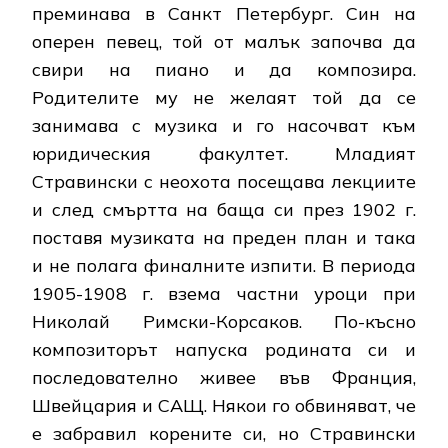
преминава в Санкт Петербург. Син на
оперен певец, той от малък започва да
свири на пиано и да композира.
Родителите му не желаят той да се
занимава с музика и го насочват към
юридическия факултет. Младият
Стравински с неохота посещава лекциите
и след смъртта на баща си през 1902 г.
поставя музиката на преден план и така
и не полага финалните изпити. В периода
1905-1908 г. взема частни уроци при
Николай Римски-Корсаков. По-късно
композиторът напуска родината си и
последователно живее във Франция,
Швейцария и САЩ. Някои го обвиняват, че
е забравил корените си, но Стравински