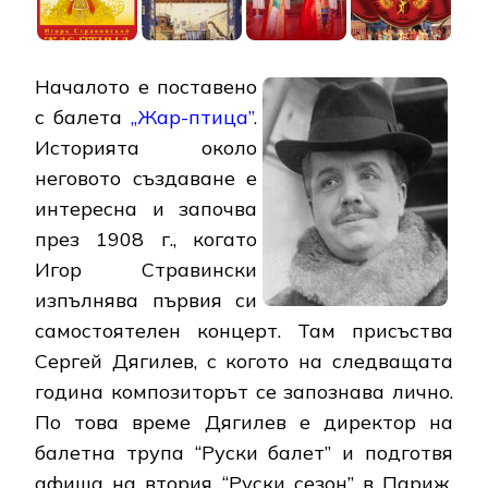
Началото е поставено
с балета
„Жар-птица”
.
Историята около
неговото създаване е
интересна и започва
през 1908 г., когато
Игор Стравински
изпълнява първия си
самостоятелен концерт. Там присъства
Сергей Дягилев, с когото на следващата
година композиторът се запознава лично.
По това време Дягилев е директор на
балетна трупа “Руски балет” и подготвя
афиша на втория “Руски сезон” в Париж,