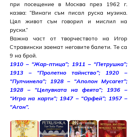
при посещение в Москва през 1962 г.
казва: “Винаги съм писал руска музика.
Цял живот съм говорил и мислил на
руски.”
Важна част от творчеството на Игор
Стравински заемат неговите балети. Те са
9 на брой.
1910 – “Жар-птица”;
1911 – “Петрушка”;
1913 – “Пролетно тайнство”;
1920 –
“Пулчинела”;
1928 – “Аполон Мусагет”;
1928 – “Целувката на феята”;
1936 –
“Игра на карти”;
1947 – “Орфей”;
1957 –
“Агон”.