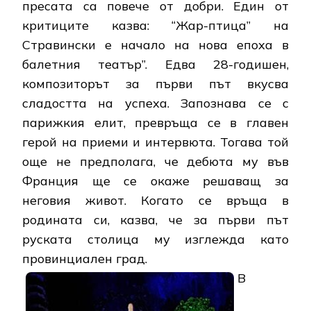
пресата са повече от добри. Един от
критиците казва: “Жар-птица” на
Стравински е начало на нова епоха в
балетния театър”. Едва 28-годишен,
композиторът за първи път вкусва
сладостта на успеха. Запознава се с
парижкия елит, превръща се в главен
герой на приеми и интервюта. Тогава той
още не предполага, че дебюта му във
Франция ще се окаже решаващ за
неговия живот. Когато се връща в
родината си, казва, че за първи път
руската столица му изглежда като
провинциален град.
В