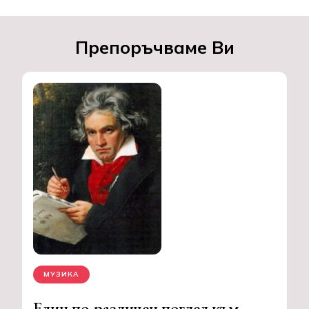
Препоръчваме Ви
МУЗИКА
Един по-различен поглед към