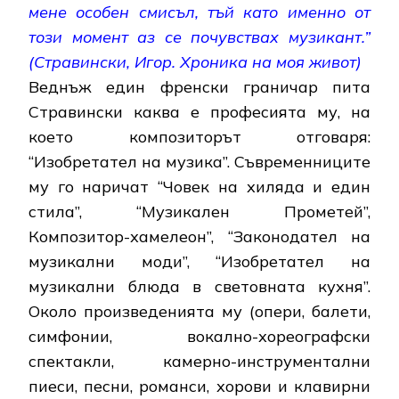
мене особен смисъл, тъй като именно от
този момент аз се почувствах музикант.”
(Стравински, Игор. Хроника на моя живот)
Веднъж един френски граничар пита
Стравински каква е професията му, на
което композиторът отговаря:
“Изобретател на музика”. Съвременниците
му го наричат “Човек на хиляда и един
стила”, “Музикален Прометей”,
Композитор-хамелеон”, “Законодател на
музикални моди”, “Изобретател на
музикални блюда в световната кухня”.
Около произведенията му (опери, балети,
симфонии, вокално-хореографски
спектакли, камерно-инструментални
пиеси, песни, романси, хорови и клавирни