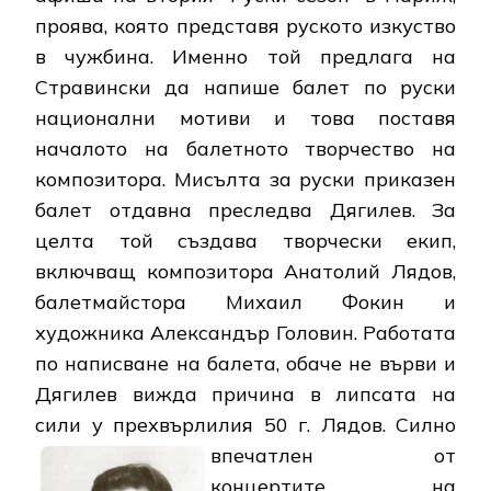
проява, която представя руското изкуство
в чужбина. Именно той предлага на
Стравински да напише балет по руски
национални мотиви и това поставя
началото на балетното творчество на
композитора. Мисълта за руски приказен
балет отдавна преследва Дягилев. За
целта той създава творчески екип,
включващ композитора Анатолий Лядов,
балетмайстора Михаил Фокин и
художника Александър Головин. Работата
по написване на балета, обаче не върви и
Дягилев вижда причина в липсата на
сили у прехвърлилия 50 г. Лядов. Силно
впечатлен от
концертите на