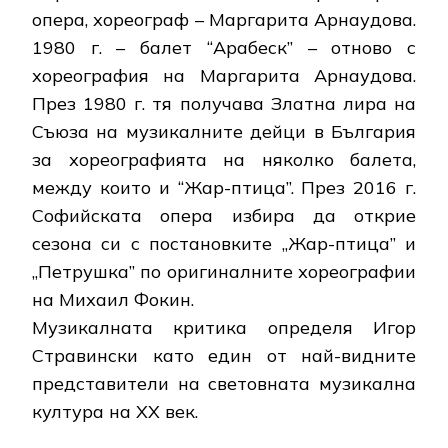
опера, хореограф – Маргарита Арнаудова.
1980 г. – балет “Арабеск” – отново с
хореография на Маргарита Арнаудова.
През 1980 г. тя получава Златна лира на
Съюза на музикалните дейци в България
за хореографията на няколко балета,
между които и “Жар-птица”. През 2016 г.
Софийската опера избира да открие
сезона си с постановките „Жар-птица” и
„Петрушка” по оригиналните хореографии
на Михаил Фокин.
Музикалната критика определя Игор
Стравински като един от най-видните
представители на световната музикална
култура на XX век.