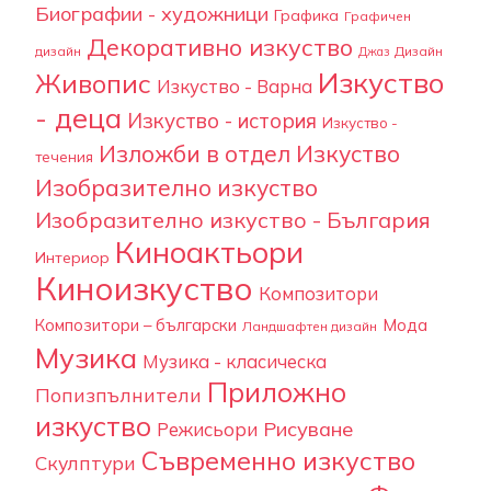
Биографии - художници
Графика
Графичен
Декоративно изкуство
дизайн
Дизайн
Джаз
Изкуство
Живопис
Изкуство - Варна
- деца
Изкуство - история
Изкуство -
Изложби в отдел Изкуство
течения
Изобразително изкуство
Изобразително изкуство - България
Киноактьори
Интериор
Киноизкуство
Композитори
Композитори – български
Мода
Ландшафтен дизайн
Музика
Музика - класическа
Приложно
Попизпълнители
изкуство
Рисуване
Режисьори
Съвременно изкуство
Скулптури