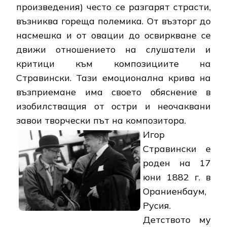
произведения) често се разгарят страсти,
възниква гореща полемика. От възторг до
насмешка и от овации до освиркване се
движи отношението на слушатели и
критици към композициите на
Стравински. Тази емоционална крива на
възприемане има своето обяснение в
изобилстващия от остри и неочаквани
завои творчески път на композитора.
Игор
Стравински е
роден на 17
юни 1882 г. в
Ораниенбаум,
Русия.
Детството му