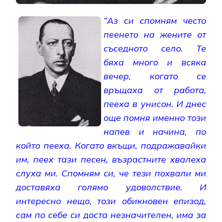
“Аз си спомням често
пеенето на жените от
съседното село. Те
бяха много и всяка
вечер, когато се
връщаха от работа,
пееха в унисон. И днес
още помня именно този
напев и начина, по
който пееха. Когато вкъщи, подражавайки
им, пеех тази песен, възрастните хвалеха
слуха ми. Спомням си, че тези похвали ми
доставяха голямо удоволствие. И
интересно нещо, този обикновен епизод,
сам по себе си доста незначителен, има за