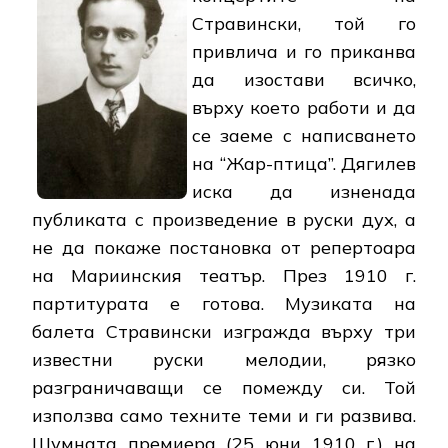
Стравински, той го
привлича и го приканва
да изостави всичко,
върху което работи и да
се заеме с написването
на “Жар-птица”. Дягилев
иска да изненада
публиката с произведение в руски дух, а
не да покаже постановка от репертоара
на Мариинския театър. През 1910 г.
партитурата е готова. Музиката на
балета Стравински изгражда върху три
известни руски мелодии, рязко
разграничаващи се помежду си. Той
използва само техните теми и ги развива.
Шумната премиера (25 юни 1910 г.) на