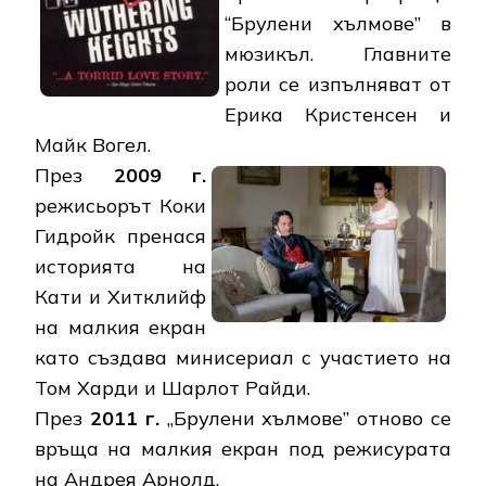
“Брулени хълмове” в
мюзикъл. Главните
роли се изпълняват от
Ерика Кристенсен и
Майк Вогел.
През
2009 г.
режисьорът Коки
Гидройк пренася
историята на
Кати и Хитклийф
на малкия екран
като създава минисериал с участието на
Том Харди и Шарлот Райди.
През
2011 г.
„Брулени хълмове” отново се
връща на малкия екран под режисурата
на Андрея Арнолд.