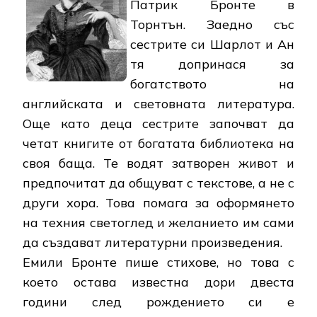
Патрик Бронте в
Торнтън. Заедно със
сестрите си Шарлот и Ан
тя допринася за
богатството на
английската и световната литература.
Още като деца сестрите започват да
четат книгите от богатата библиотека на
своя баща. Те водят затворен живот и
предпочитат да общуват с текстове, а не с
други хора. Това помага за оформянето
на техния светоглед и желанието им сами
да създават литературни произведения.
Емили Бронте пише стихове, но това с
което остава известна дори двеста
години след рождението си е