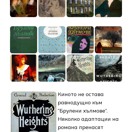
Киното не остава
равнодущно към
“Брулени хълмове”.
Няколко адаптации на
романа пренасят