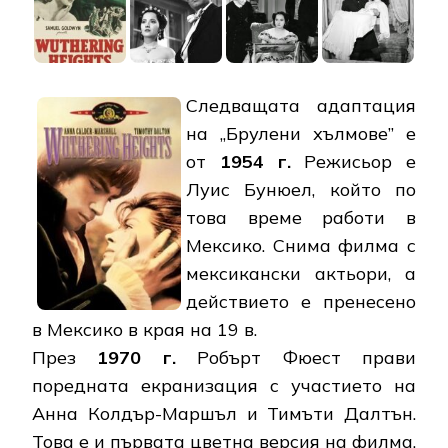
Следващата адаптация
на „Брулени хълмове” е
от
1954 г.
Режисьор е
Луис Бунюел, който по
това време работи в
Мексико. Снима филма с
мексикански актьори, а
действието е пренесено
в Мексико в края на 19 в.
През
1970 г.
Робърт Фюест прави
поредната екранизация с участието на
Анна Колдър-Маршъл и Тимъти Далтън.
Това е и първата цветна версия на филма.