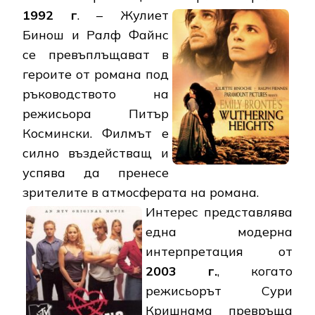
1992 г
. – Жулиет
Бинош и Ралф Файнс
се превъплъщават в
героите от романа под
ръководството на
режисьора Питър
Космински. Филмът е
силно въздействащ и
успява да пренесе
зрителите в атмосферата на романа.
Интерес представлява
една модерна
интерпретация от
2003 г.
, когато
режисьорът Сури
Кришнама превръща