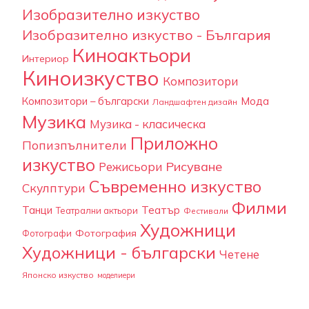
Изобразително изкуство
Изобразително изкуство - България
Киноактьори
Интериор
Киноизкуство
Композитори
Композитори – български
Мода
Ландшафтен дизайн
Музика
Музика - класическа
Приложно
Попизпълнители
изкуство
Рисуване
Режисьори
Съвременно изкуство
Скулптури
Филми
Танци
Театър
Театрални актьори
Фестивали
Художници
Фотография
Фотографи
Художници - български
Четене
Японско изкуство
моделиери