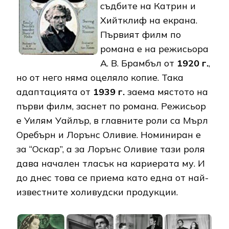
съдбите на Катрин и
Хийтклиф на екрана.
Първият филм по
романа е на режисьора
А. В. Брамбъл от
1920 г.
,
но от него няма оцеляло копие. Така
адаптацията от
1939 г.
заема мястото на
първи филм, заснет по романа. Режисьор
е Уилям Уайлър, в главните роли са Мърл
Оребърн и Лорънс Оливие. Номиниран е
за “Оскар”, а за Лорънс Оливие тази роля
дава начален тласък на кариерата му. И
до днес това се приема като една от най-
известните холивудски продукции.