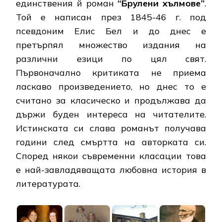
единствения й роман
“Брулени хълмове”
.
Той е написан през 1845-46 г. под
псевдоним Елис Бел и до днес е
претърпял множество издания на
различни езици по цял свят.
Първоначално критиката не приема
ласкаво произведението, но днес то е
считано за класическо и продължава да
държи буден интереса на читателите.
Истинската си слава романът получава
години след смъртта на авторката си.
Според някои съвременни класации това
е най-завладяващата любовна история в
литературата.