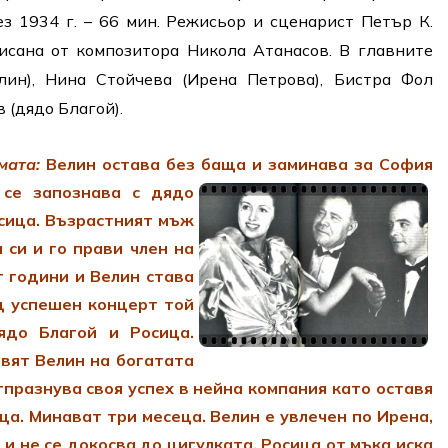
ез 1934 г. – 66 мин. Режисьор и сценарист Петър К.
исана от композитора Никола Атанасов. В главните
лин), Нина Стойчева (Ирена Петрова), Бистра Фол
в (дядо Благой).
мата:
Велин остава без баща и заминава за София
се запознава с дядо
осица. Възрастният мъж
 си и го прави член на
т години и Велин става
д успешен концерт той
ядо Благой и Росица.
вят Велин на богатата
тпразнува своя успех в нейна компания като оставя
ца. Минават три месеца. Велин е увлечен по Ирена,
 и не се докосва до цигулката. Росица от мъка иска