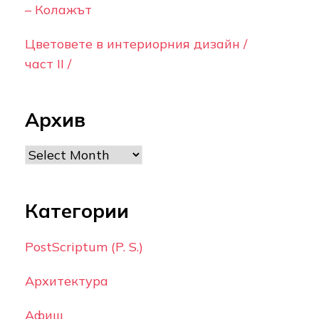
– Колажът
Цветовете в интериорния дизайн /
част II /
Архив
Archives
Категории
PostScriptum (P. S.)
Архитектура
Афиш