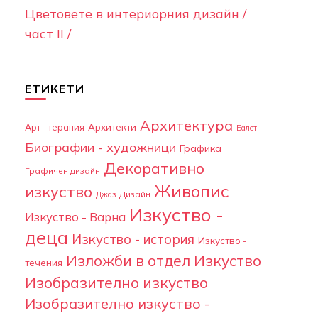
Цветовете в интериорния дизайн /
част II /
ЕТИКЕТИ
Архитектура
Арт - терапия
Архитекти
Балет
Биографии - художници
Графика
Декоративно
Графичен дизайн
Живопис
изкуство
Дизайн
Джаз
Изкуство -
Изкуство - Варна
деца
Изкуство - история
Изкуство -
Изложби в отдел Изкуство
течения
Изобразително изкуство
Изобразително изкуство -