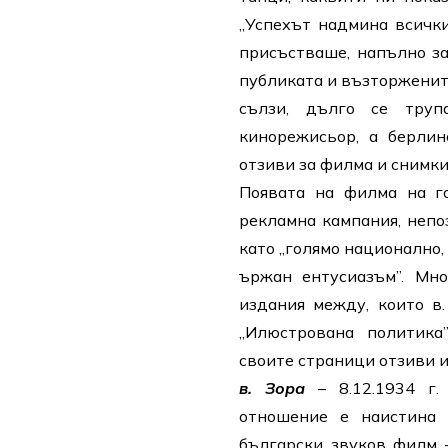
„Успехът надмина всички
присъстваше, напълно з
публиката и възторжените
сълзи, дълго се труп
кинорежисьор, а берлин
отзиви за филма и снимки 
Появата на филма на г
рекламна кампания, непо
като „голямо национално,
ъ
ржан ентусиазъм”. Мн
издания между, които в. „
„Илюстрована политика”
своите страници отзиви и 
в. Зора
– 8.12.1934 г.
отношение е наистина
български звуков филм –