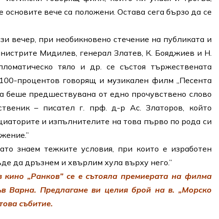
е основите вече са положени. Остава сега бързо да се
нази вечер, при необикновено стечение на публиката и
министрите Мидилев, генерал Златев, К. Бояджиев и Н.
пломатическо тяло и др. се състоя тържествената
 100-процентов говорящ и музикален филм „Песента
та беше предшествувана от едно прочувствено слово
твеник – писател г. прф. д-р Ас. Златоров, който
иаторите и изпълнителите на това първо по рода си
жение.”
ато знаем тежките условия, при които е изработен
де да дръзнем и хвърлим хула върху него.”
в кино „Ранков” се е сътояла премиерата на филма
ъв Варна. Предлагаме ви целия брой на в. „Морско
 това събитие.