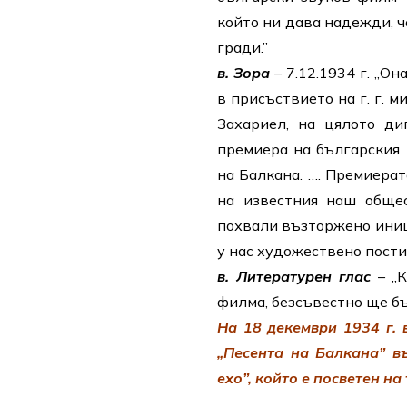
който ни дава надежди, ч
гради.”
в. Зора
– 7.12.1934 г. „О
в присъствието на г. г. 
Захариел, на цялото ди
премиера на българския
на Балкана. …. Премиера
на известния наш общес
похвали възторжено иниц
у нас художествено пости
в. Литературен глас
– „К
филма, безсъвестно ще бъ
На 18 декември 1934 г. 
„Песента на Балкана” в
ехо”, който е посветен на