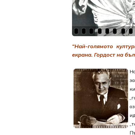
“Най-голямото култу
екрана. Гордост на бъл
Н
з
к
„
о
и
„
П