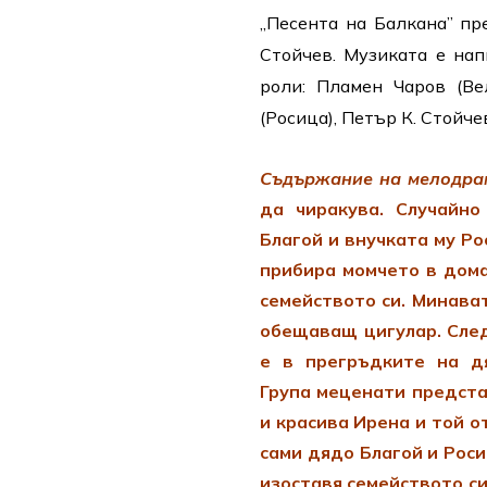
„Песента на Балкана” пр
Стойчев. Музиката е нап
роли: Пламен Чаров (Ве
(Росица), Петър К. Стойче
Съдържание на мелодра
да чиракува.
Случайно 
Благой и внучката му Р
прибира момчето в дома
семейството си. Минава
обещаващ цигулар. Сле
е в прегръдките на д
Група меценати предста
и красива Ирена и той о
сами дядо Благой и Роси
изоставя семейството си