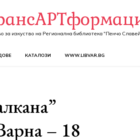
рансАРТформац
о за изкуство на Регионална библиотека "Пенчо Славей
ДОВЕ
КАТАЛОЗИ
WWW.LIBVAR.BG
алкана”
Варна – 18