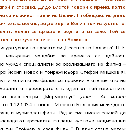
агой я спасява. Дядо Благой говори с Ирена, която
ина си на живот пречи на Велин. Тя обещава на дядо
сичко възможно, за да върне Велин към изкуството.
елят. Велин се връща в родното си село. Той се
 него зазвучава песента на Балкана.
сигури успех на проекта си „Песента на Балкана”, П. К.
в извършва мащабна за времето си дейност,
ра чужди специалисти за реализацията на филма –
ора Йосип Новак и тонрежисьора Стефан Мишкович.
т и копията на филма са правени в ателиетата на
Берлин, а премиерата е в един от най-известните
ски кинотеатри „Марморхаус”.
Дойче Алгемайне
г
от 1.12.1934 г. пише: „Малката България може да се
орящ и музикален филм. Рядко сме имали случай да
аслада от красивите изгледи, кустюми, национални
за г-н Стойчев в своя филм…” В друг отзив четем: