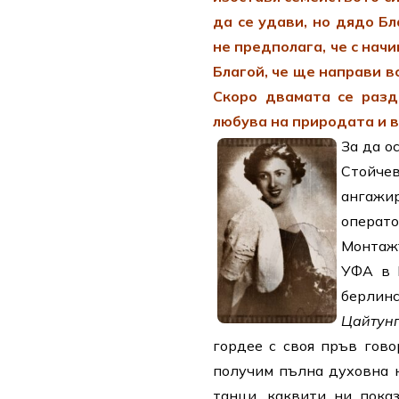
да се удави, но дядо Бл
не предполага, че с нач
Благой, че ще направи в
Скоро двамата се разд
любува на природата и в
За да о
Стойче
ангажи
операт
Монтажъ
УФА в 
берлин
Цайтун
гордее с своя пръв гов
получим пълна духовна н
танци, каквити ни пока