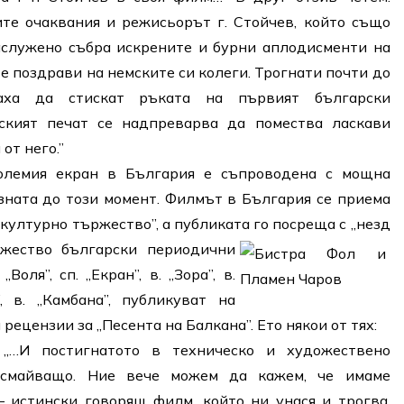
те очаквания и режисьорът г. Стойчев, който също
аслужено събра искрените и бурни аплодисменти на
 поздрави на немските си колеги. Трогнати почти до
аха да стискат ръката на първият български
ският печат се надпреварва да помества ласкави
от него.”
олемия екран в България е съпроводена с мощна
зната до този момент. Филмът в България се приема
 културно тържество”, а публиката го посреща с „незд
ожество български периодични
Воля”, сп. „Екран”, в. „Зора”, в.
, в. „Камбана”, публикуват на
рецензии за „Песента на Балкана”. Ето някои от тях:
 „…И постигнатото в техническо и художествено
 смайващо. Ние вече можем да кажем, че имаме
 истински говорящ филм, който ни унася и трогва,