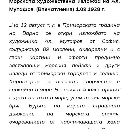
Морската художествена изложба на Ал.
Мутафов. (Впечатления) 1.09.1928 г.
„На 12 август т. г. в Приморската градина
на Варна се откри изложбата на
художника Ал. Мутафов от София,
съдържаща 89 маслени, акварелни и с
гваш картини и офорти предимно
застъпващи морския пейзаж и други
изледи от приморски гарадове и селища.
Характерно за неговото творчество е
спокойното море. Неговия пейзаж е пропит
с дъха на тихото море, усамотения морски
бряг. Бурята на морето, страшното
движение на морската стихия,
очарованието от наближаващата хала