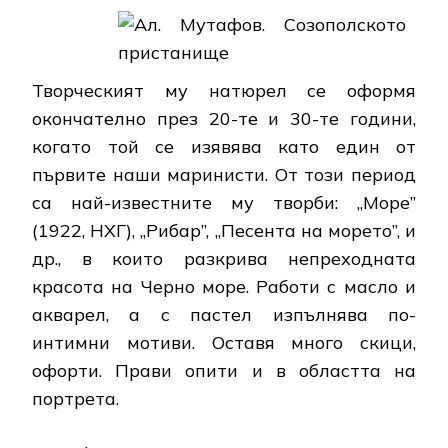
Творческият му натюрел се оформя
окончателно през 20-те и 30-те години,
когато той се изявява като един от
първите наши маринисти. От този период
са най-известните му творби: „Море”
(1922, НХГ), „Рибар”, „Песента на морето”, и
др., в които разкрива непреходната
красота на Черно море. Работи с масло и
акварел, а с пастел изпълнява по-
интимни мотиви. Оставя много скици,
офорти. Прави опити и в областта на
портрета.