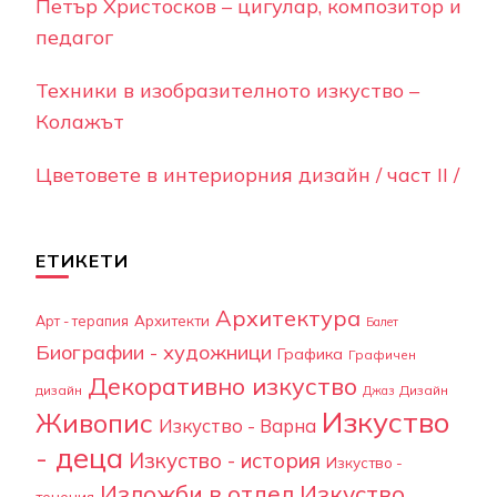
Петър Христосков – цигулар, композитор и
педагог
Техники в изобразителното изкуство –
Колажът
Цветовете в интериорния дизайн / част II /
ЕТИКЕТИ
Архитектура
Арт - терапия
Архитекти
Балет
Биографии - художници
Графика
Графичен
Декоративно изкуство
дизайн
Дизайн
Джаз
Изкуство
Живопис
Изкуство - Варна
- деца
Изкуство - история
Изкуство -
Изложби в отдел Изкуство