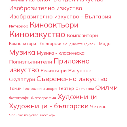
течения
Изобразително изкуство
Изобразително изкуство - България
Киноактьори
Интериор
Киноизкуство
Композитори
Композитори – български
Мода
Ландшафтен дизайн
Музика
Музика - класическа
Приложно
Попизпълнители
изкуство
Рисуване
Режисьори
Съвременно изкуство
Скулптури
Филми
Танци
Театър
Театрални актьори
Фестивали
Художници
Фотография
Фотографи
Художници - български
Четене
Японско изкуство
моделиери